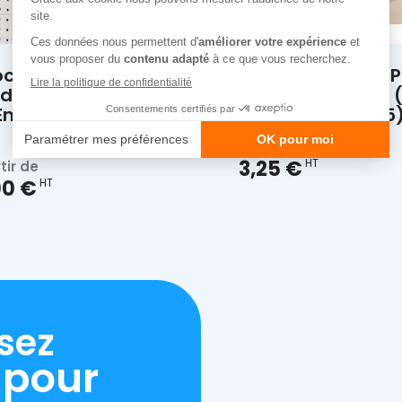


Aperçu rapide
Aperçu rapide
oche Double Pour
Porte Étiquette 
d Perforé Sans Le
Broche Double 
 En PVC (Le Paquet
Paquet De 25
De 10).
à partir de
3,25 €
HT
tir de
00 €
HT
sez
 pour