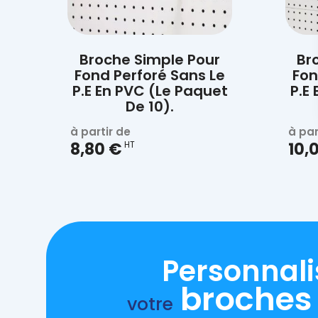

Aperçu rapide
Broche Simple Pour
Br
Fond Perforé Sans Le
Fon
P.E En PVC (Le Paquet
P.E
De 10).
à partir de
à par
8,80 €
HT
10,
Personnali
broches
votre