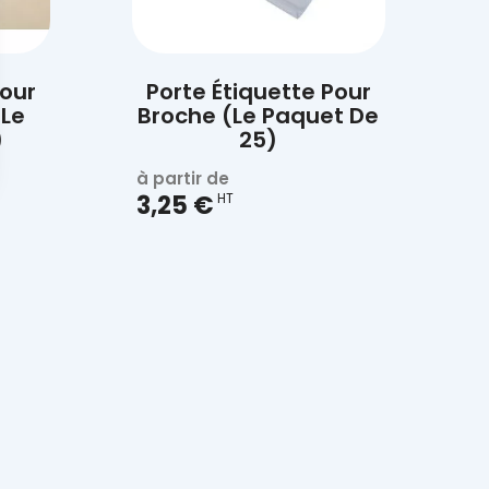

Aperçu rapide
Pour
Porte Étiquette Pour
(Le
Broche (Le Paquet De
)
25)
à partir de
3,25 €
HT