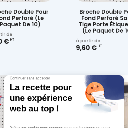

Aperçu rapide
oche Double Pour
Broche Double P
ond Perforé (Le
Fond Perforé S
Paquet De 10)
Tige Porte Étiqu
(Le Paquet De 1
tir de
30 €
HT
à partir de
9,60 €
HT