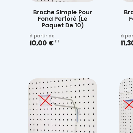
Broche Simple Pour
Br
Fond Perforé (Le
F
Paquet De 10)
à partir de
à par
10,00 €
HT
11,