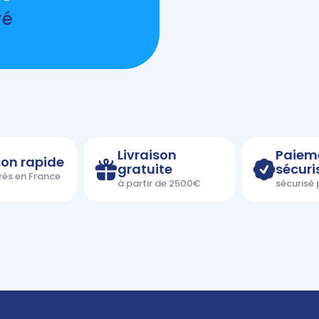
ré
Livraison
Paiem
son rapide
gratuite
sécuri
vrés en France
à partir de 2500€
sécurisé