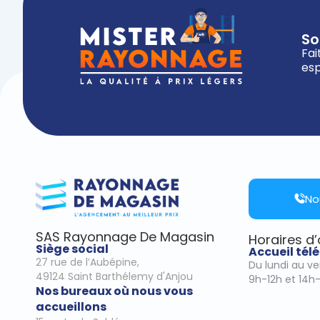
So
Fai
esp
No
SAS Rayonnage De Magasin
Horaires d
Siège social
Accueil té
27 rue de l’Aubépine,
Du lundi au v
49124 Saint Barthélemy d'Anjou
9h-12h et 14h
Nos bureaux où nous vous
accueillons