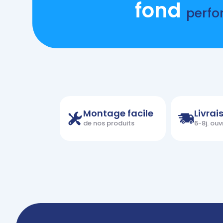
fond
perfo
Montage facile
Livrai
de nos produits
6-8j. ou