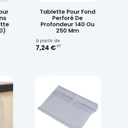

Aperçu rapide
our
Tablette Pour Fond
ans
Perforé De
ette
Profondeur 140 Ou
0)
250 Mm
à partir de
7,24 €
HT