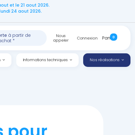
ut et le 21 aout 2026.
undi 24 aout 2026.
erte
à partir de
Nous
0
Panier
Connexion
appeler
achat *
n
Informations techniques
Nos réalisations
s pour