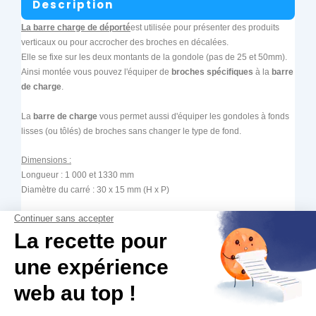
Description
La barre charge
de déporté
est utilisée pour présenter des produits
verticaux ou pour accrocher des broches en décalées.
Elle se fixe sur les deux montants de la gondole (pas de 25 et 50mm).
Ainsi montée vous pouvez l'équiper de
broches spécifiques
à la
barre
de charge
.
La
barre de charge
vous permet aussi d'équiper les gondoles à fonds
lisses (ou tôlés) de broches sans changer le type de fond.
Dimensions :
Longueur : 1 000 et 1330 mm
Diamètre du carré : 30 x 15 mm (H x P)
Caractéristiques techniques :
Matière : Acier
Finition : Peinture Epoxy
Couleur : Gris Aluminium (9006)
Attention :
La barre de charge est compatible avec les montants de
nos gondoles (pas de 25 et 50 mm).