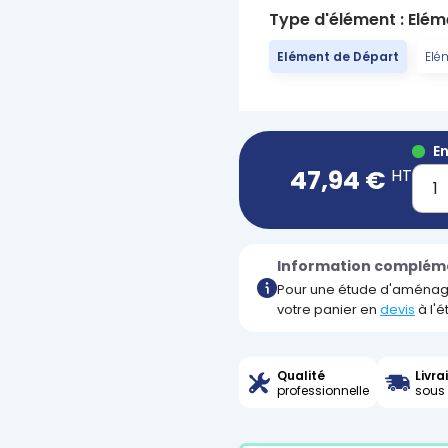
Type d'élément : Elé
Elément de Départ
Elé
E
47,94 €
HT
Information complém
Pour une étude d'aménag
votre panier en
devis
à l'
Qualité
Livra
professionnelle
sous 