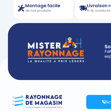
Montage facile
Livraison 
de nos produits
6-8j. ouvrés e
So
Fai
esp
No