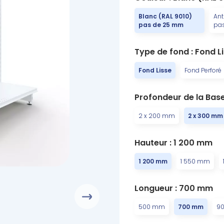
Blanc (RAL 9010)
Ant
pas de 25 mm
pa
Type de fond : Fond L
Fond Lisse
Fond Perforé
Profondeur de la Base
2 x 200 mm
2 x 300 mm
Hauteur : 1 200 mm
1 200 mm
1 550 mm
Longueur : 700 mm
500 mm
700 mm
9