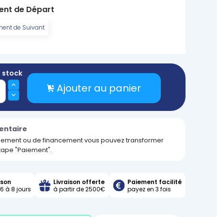
ment de Départ
ment de Suivant
n stock
Ajouter au panier
entaire
ement ou de financement vous pouvez transformer
étape "Paiement".
ison
Livraison offerte
Paiement facilité
6 à 8 jours
à partir de 2500€
payez en 3 fois