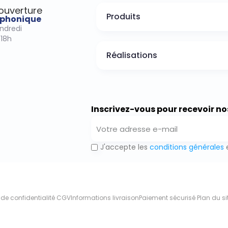
’ouverture
Produits
léphonique
endredi
-18h
Réalisations
Inscrivez-vous pour recevoir no
J'accepte les
conditions générales
e
 de confidentialité
CGV
Informations livraison
Paiement sécurisé
Plan du si