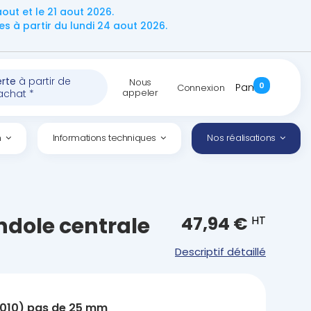
ut et le 21 aout 2026.
 à partir du lundi 24 aout 2026.
erte
à partir de
Nous
0
Panier
Connexion
appeler
achat *
n
Informations techniques
Nos réalisations
ndole centrale
47,94 €
HT
Descriptif détaillé
 9010) pas de 25 mm