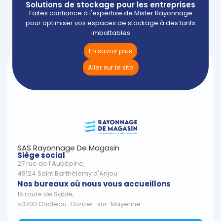
Solutions de stockage pour les entreprises
Faites confiance à l'expertise de Mister Rayonnage
pour optimiser vos espaces de stockage à des tarifs
imbattables
En savoir plus
Aller sur le site
SAS Rayonnage De Magasin
Siège social
27 rue de l’Aubépine,
49124 Saint Barthélemy d'Anjou
Nos bureaux où nous vous accueillons
15 route de Sablé,
53200 Château-Gontier-sur-Mayenne