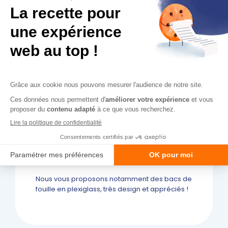
Mettez en avant vos bacs
de fouille
Les
bacs de fouille
représentent généralement
les bonnes affaires ou les produits en
déstockage. Ils sont souvent signes d’achat
impulsif alors profitez-en !
Plutôt que de les proposer uniquement à
l’entrée ou la sortie de magasins, disposez-les
à différents endroits de votre commerce.
Mettez en avant vos produits phares (qualité
prix imbattable, meilleures ventes) ou encore
les articles à petits prix qui peuvent déclencher
l’achat complémentaire.
Nous vous proposons notamment des bacs de
fouille en plexiglass, très design et appréciés !