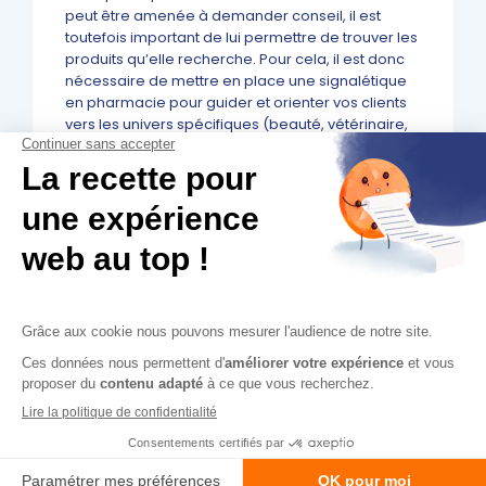
peut être amenée à demander conseil, il est
toutefois important de lui permettre de trouver les
produits qu’elle recherche. Pour cela, il est donc
nécessaire de mettre en place une signalétique
en pharmacie pour guider et orienter vos clients
vers les univers spécifiques (beauté, vétérinaire,
soins, etc.).
En accord avec votre image de marque,
l’aménagement de la pharmacie doit être
pensée en conséquence. De nombreux
équipements sont disponibles afin d’agencer
l’officine, dont la
gondole murale
ou la gondole
centrale double équipée de deux têtes de
gondole pour exposer et mettre en avant vos
produits. Plus qu’un aménagement, l’installation
des gondoles permettent de créer facilement un
parcours d’achat et d’améliorer les ventes
complémentaires avec des aménagements au
niveau du comptoir ou avec des bacs de fouille
plexi en tête des gondoles.