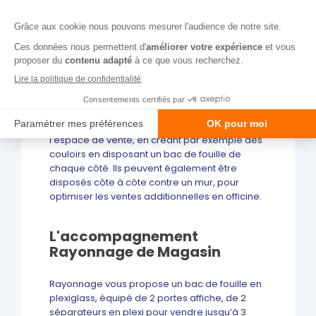
Le bac de fouille en plexiglass est de plus
totalement adapté au format moyen des
produits proposés en vente en
pharmacie
.
Placé à côté de vos
caisses
, il pourra proposer
une promotion sur un médicament, un produit
de soin ou encore de beauté.
Enfin, il peut également vous aider à organiser
l’espace de vente, en créant par exemple des
couloirs en disposant un bac de fouille de
chaque côté. Ils peuvent également être
disposés côte à côte contre un mur, pour
optimiser les ventes additionnelles en officine.
L'accompagnement
Rayonnage de Magasin
Rayonnage vous propose un bac de fouille en
plexiglass, équipé de 2 portes affiche, de 2
séparateurs en plexi pour vendre jusqu’à 3