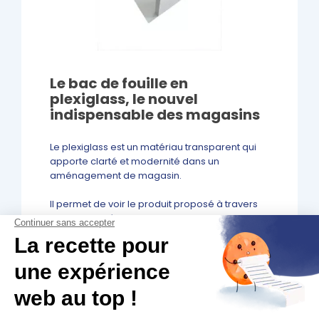
Le bac de fouille en
plexiglass, le nouvel
indispensable des magasins
Le plexiglass est un matériau transparent qui
apporte clarté et modernité dans un
aménagement de magasin.
Il permet de voir le produit proposé à travers
les parois, idéal pour rapidement attirer l’œil.
Le
bac de fouille
en plexi est notamment parfait
pour les pharmacies et parapharmacies. En
effet, le bac de fouille métallique reste très
connoté grandes surfaces. En optant pour un
matériau comme le plexiglass, vous appuierai
une image propre et soignée de votre officine.