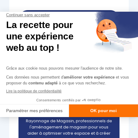
Enfin, n'oubliez pas l'importance de la
décoration et de l'ambiance de votre
magasin. Vous pouvez ajouter des
informations qui correspondent à l'univers
de la piscine au niveau des bandeaux de
gondoles, pour créer une ambiance
agréable et conviviale.
En suivant ces conseils, vous devriez être en
mesure de créer un magasin de piscine
agréable et bien organisé pour vos clients.
N'hésitez pas à faire appel aux équipes
Rayonnage de Magasin, professionnels de
l'aménagement de magasin pour vous
aider à optimiser votre espace et à créer