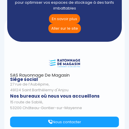
pour optimiser vos espaces de stockage à des tarifs
imbattables
En savoir plus
Aller sur le site
SAS Rayonnage De Magasin
Siège social
27 rue de l’Aubépine,
49124 Saint Barthélemy d'Anjou
Nos bureaux où nous vous accueillons
15 route de Sablé,
53200 Château-Gontier-sur-Mayenne
Nous contacter