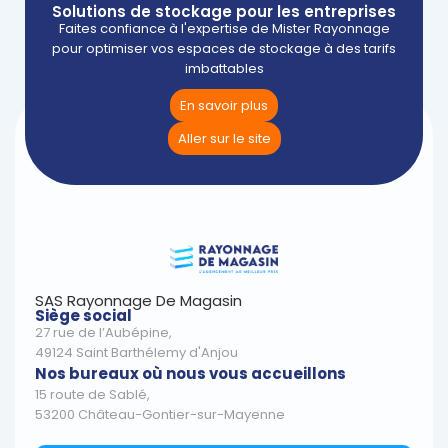
Solutions de stockage pour les entreprises
Faites confiance à l'expertise de Mister Rayonnage
pour optimiser vos espaces de stockage à des tarifs
imbattables
En savoir plus
Aller sur le site
SAS Rayonnage De Magasin
Siège social
27 rue de l’Aubépine,
49124 Saint Barthélemy d'Anjou
Nos bureaux où nous vous accueillons
15 route de Sablé,
53200 Château-Gontier-sur-Mayenne