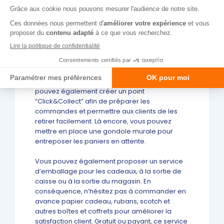
N’hésitez pas à demander à votre agence ou
votre responsable d’apporter les
modifications nécessaires à votre site internet
(promotions, catégorie spéciale Noël,
changement du design, etc.). Avec des visuels
attractifs, vous attisez la curiosité des
internautes et les transformerez en client
physique sans grands efforts. Si votre site
permet de réaliser des achats en ligne, vous
pouvez également créer un point
“Click&Collect” afin de préparer les
commandes et permettre aux clients de les
retirer facilement. Là encore, vous pouvez
mettre en place une gondole murale pour
entreposer les paniers en attente.
Vous pouvez également proposer un service
d’emballage pour les cadeaux, à la sortie de
caisse ou à la sortie du magasin. En
conséquence, n’hésitez pas à commander en
avance papier cadeau, rubans, scotch et
autres boîtes et coffrets pour améliorer la
satisfaction client. Gratuit ou payant, ce service