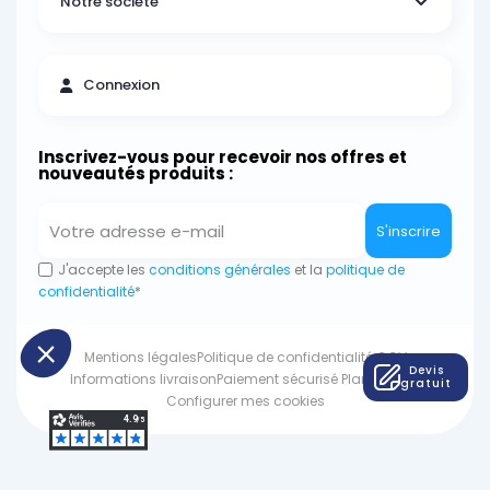
Notre société
Connexion
Inscrivez-vous pour recevoir nos offres et
nouveautés produits :
S'inscrire
J'accepte les
conditions générales
et la
politique de
confidentialité
*
Mentions légales
Politique de confidentialité
CGV
Devis
Informations livraison
Paiement sécurisé
Plan du site
gratuit
Configurer mes cookies