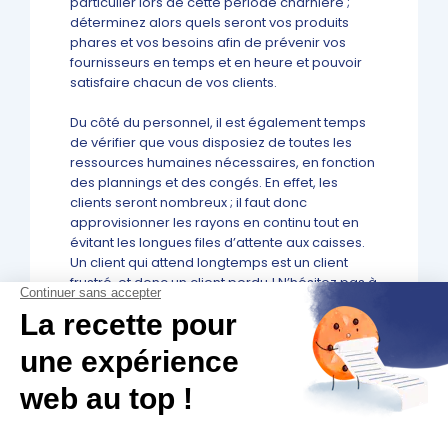
particulier lors de cette période charnière ;
déterminez alors quels seront vos produits
phares et vos besoins afin de prévenir vos
fournisseurs en temps et en heure et pouvoir
satisfaire chacun de vos clients.
Du côté du personnel, il est également temps
de vérifier que vous disposiez de toutes les
ressources humaines nécessaires, en fonction
des plannings et des congés. En effet, les
clients seront nombreux ; il faut donc
approvisionner les rayons en continu tout en
évitant les longues files d’attente aux caisses.
Un client qui attend longtemps est un client
frustré, et donc un client perdu ! N’hésitez pas à
faire une campagne de recrutement ou à faire
appel à des intérimaires.
Proposer des services
complémentaires