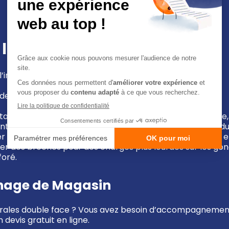
 la gondole ?
l’installation de votre gondole double face.
eux pieds de gondole.
on de vos petits produits produits (idéal en papeterie, 
 de compartimenter la présentation de vos gros produits
des produits additionnels et des produits en blister ou 
r des broches pour des charges plus lourdes sur les gondol
foré.
age de Magasin
ntrales double face ? Vous avez besoin d’accompagneme
devis gratuit en ligne.