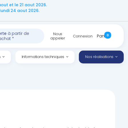
ut et le 21 aout 2026.
undi 24 aout 2026.
erte
à partir de
Nous
0
Panier
Connexion
appeler
achat *
n
Informations techniques
Nos réalisations