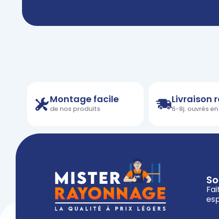
Montage facile
Livraison 
de nos produits
6-8j. ouvrés e
So
Fai
esp