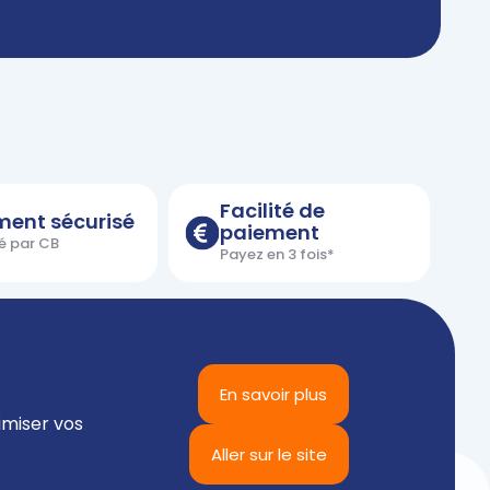
Facilité de
ment sécurisé
paiement
é par CB
Payez en 3 fois*
En savoir plus
imiser vos
Aller sur le site