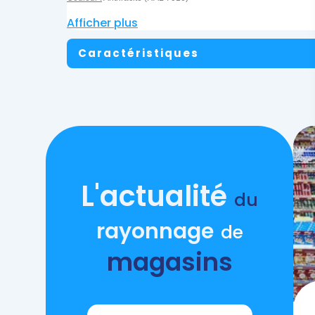
Afficher plus
Caractéristiques
L'actualité
du
rayonnage
de
magasins