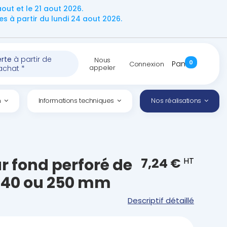
ut et le 21 aout 2026.
 à partir du lundi 24 aout 2026.
erte
à partir de
Nous
0
Panier
Connexion
appeler
achat *
n
Informations techniques
Nos réalisations
r fond perforé de
7,24 €
HT
140 ou 250 mm
Descriptif détaillé