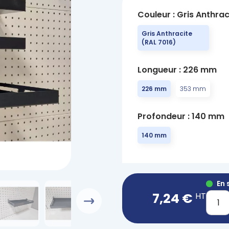
Couleur : Gris Anthrac
Gris Anthracite
(RAL 7016)
Longueur : 226 mm
226 mm
353 mm
Profondeur : 140 mm
140 mm
En 
7,24 €
HT