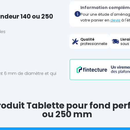
Information complém
Pour une étude d'aménag
ondeur 140 ou 250
votre panier en
devis
à l'
les
Qualité
Livra
professionnelle
sous 
nt 6 mm de diamètre et qui
produit Tablette pour fond per
ou 250 mm