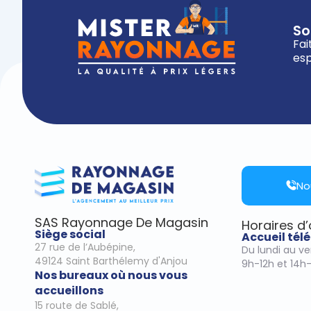
So
Fai
esp
No
SAS Rayonnage De Magasin
Horaires d
Siège social
Accueil té
27 rue de l’Aubépine,
Du lundi au v
49124 Saint Barthélemy d'Anjou
9h-12h et 14h
Nos bureaux où nous vous
accueillons
15 route de Sablé,