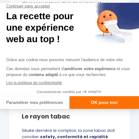
d’exposer un large choix de journaux et
magazines sans alourdir l’espace visuel. En
complément, un îlot presse central ou
quelques présentoirs mobiles peuvent mettre
en avant les parutions récentes ou les
magazines à forte rotation.
Adapter le mobilier aux
rayons du tabac presse
Chaque univers du tabac presse a ses
spécificités. Adapter le mobilier à chaque
rayon sera important pour assurer la
cohérence et l’efficacité de l’ensemble.
Le rayon tabac
Située derrière le comptoir, la zone tabac doit
concilier
safety, conformité et rapidité