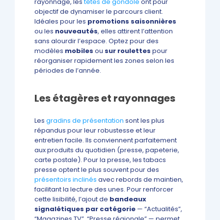
rayonnage, les
têtes de gondole
ont pour
objectif de dynamiser le parcours client.
Idéales pour les
promotions saisonnières
ou les
nouveautés
, elles attirent l’attention
sans alourdir l’espace. Optez pour des
modèles
mobiles
ou
sur roulettes
pour
réorganiser rapidement les zones selon les
périodes de l’année.
Les étagères et rayonnages
Les
gradins de présentation
sont les plus
répandus pour leur robustesse et leur
entretien facile. Ils conviennent parfaitement
aux produits du quotidien (presse, papeterie,
carte postale). Pour la presse, les tabacs
presse optent le plus souvent pour des
présentoirs inclinés
avec rebords de maintien,
facilitant la lecture des unes. Pour renforcer
cette lisibilité, l’ajout de
bandeaux
signalétiques par catégorie
— “Actualités”,
“Magazines TV”, “Presse régionale” — permet